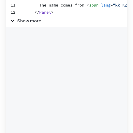
11
        The name comes from 
<
span
lang
=
"kk-KZ"
>
12
</
Panel
>
13
</
>
Show more
14
)
;
15
}
16
17
function
Panel
(
{
title
,
children
,
isActive
}
)
{
18
return
(
19
<
section
className
=
"panel"
>
20
<
h3
>
{
title
}
</
h3
>
21
{
isActive
 ? 
(
22
<
p
>
{
children
}
</
p
>
23
)
 : 
(
24
<
button
onClick
=
{
(
)
=>
setIsActive
(
true
25
          Show
26
</
button
>
27
)
}
28
</
section
>