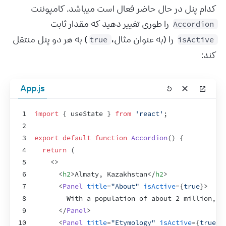
کدام پنل در حال حاضر فعال است میباشد. کامپوننت 
 را طوری تغییر دهید که مقدار ثابت 
Accordion
 را (به عنوان مثال، 
) به هر دو پنل منتقل 
true
isActive
کند:
App.js
1
import
{
useState
}
from
'react'
;
2
3
export
default
function
Accordion
(
)
{
4
return
(
5
<
>
6
<
h2
>
Almaty, Kazakhstan
</
h2
>
7
<
Panel
title
=
"About"
isActive
=
{
true
}
>
8
        With a population of about 2 million, A
9
</
Panel
>
10
<
Panel
title
=
"Etymology"
isActive
=
{
true
}
>