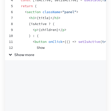
4
const
[
isActive
,
setIsActive
]
 = 
useState
(
fals
5
return
(
6
<
section
className
=
"panel"
>
7
<
h3
>
{
title
}
</
h3
>
8
{
isActive
 ? 
(
9
<
p
>
{
children
}
</
p
>
10
)
 : 
(
11
<
button
onClick
=
{
(
)
=>
setIsActive
(
true
12
          Show
13
</
button
>
Show more
14
)
}
15
</
section
>
16
)
;
17
}
18
19
export
default
function
Accordion
(
)
{
20
return
(
21
<
>
22
<
h2
>
Almaty, Kazakhstan
</
h2
>