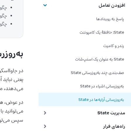
افزودن تعامل
چگونه با state ری‌اکت به آرایه آیتم اضافه
چگونه یک object داخل
پاسخ به رویدادها
چگونه به کمک Immer
State: حافظهٔ یک کامپوننت
رندر و کامیت
به‌روزرسا
State به عنوان یک اسنپ‌شات
در جاوااسکریپت، آرایه‌ها
صف‌بندی چند به‌روزرسانی State
یعنی نباید آیتم‌های یک آرایه
به‌روزرسانی اشیاء در State
می‌دهند، مانند 
به‌روزرسانی آرایه‌ها در State
در عوض، هر بار که می‌خواهید یک آرایه 
می‌توانید با فراخوانی متدهای بدون تغییر (non-mutating) مانند 
مدیریت State
سپس می‌توانید state را به آرایه جدید تنظیم کنید.
راه‌های فرار