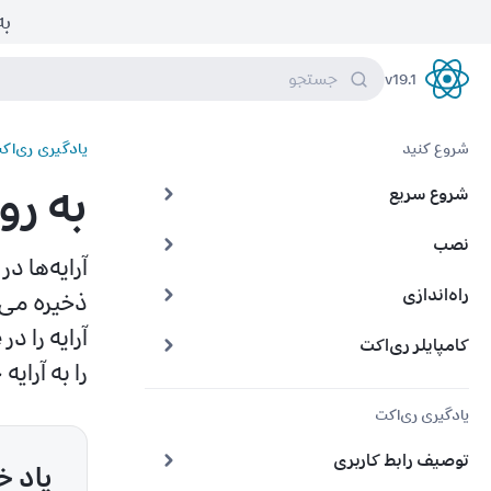
به 
جستجو
v
19.1
React
شروع کنید
یادگیری ری‌اک
به روز 
شروع سریع
نصب
راه‌اندازی
کامپایلر ری‌اکت
را به آرایه
یادگیری ری‌اکت
توصیف رابط کاربری
یاد خ