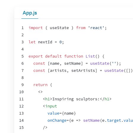
App.js
1
import
{
useState
}
from
'react'
;
2
3
let
nextId
 = 
0
;
4
5
export
default
function
List
(
)
{
6
const
[
name
,
setName
]
 = 
useState
(
''
)
;
7
const
[
artists
,
setArtists
]
 = 
useState
(
[
]
)
8
9
return
(
10
<
>
11
<
h1
>
Inspiring sculptors:
</
h1
>
12
<
input
13
value
=
{
name
}
14
onChange
=
{
e
=>
setName
(
e
.
target
.
valu
15
/>