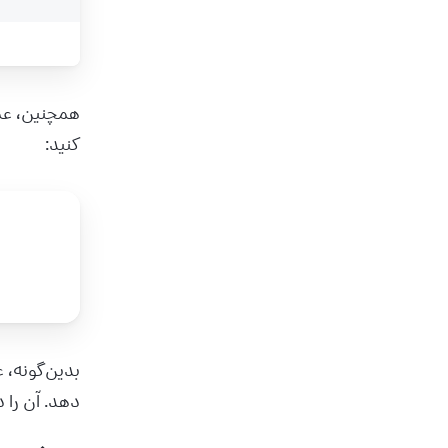
همچنین، عملگر spread آرایه این امکان را به شما می‌دهد که ب
کنید:
بدین‌گونه، عملگر spread می‌تواند کار 
دهد. آن را در sandbox فوق امتحان