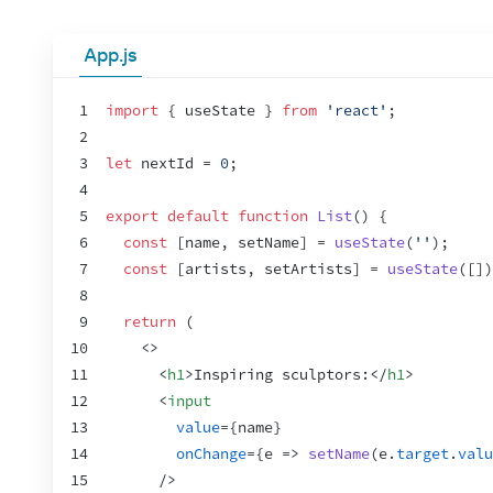
App.js
1
import
{
useState
}
from
'react'
;
2
3
let
nextId
 = 
0
;
4
5
export
default
function
List
(
)
{
6
const
[
name
,
setName
]
 = 
useState
(
''
)
;
7
const
[
artists
,
setArtists
]
 = 
useState
(
[
]
)
8
9
return
(
10
<
>
11
<
h1
>
Inspiring sculptors:
</
h1
>
12
<
input
13
value
=
{
name
}
14
onChange
=
{
e
=>
setName
(
e
.
target
.
valu
15
/>