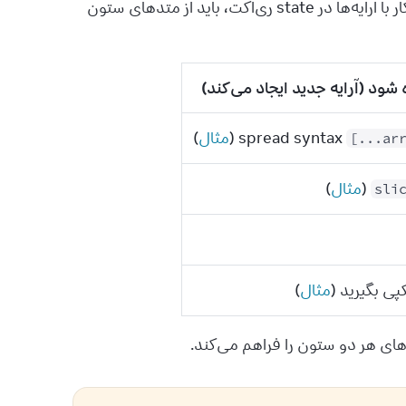
در اینجا یک جدول مرجع از عملیات رایج روی آرایه‌ها آورده شده است. هنگام کار با آرایه‌ها در state ری‌اکت، باید از متدهای ستون 
 شود (آرایه جدید ایجاد می‌کند)
spread syntax (
مثال
)
[...ar
(
مثال
)
sli
 کپی بگیرید (
مثال
)
ی هر دو ستون را فراهم می‌کند.