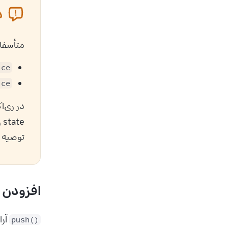
د
متأسفان
ice
ice
در ری‌اکت، از 
state را تغییر دهید. 
توصیه نمی
افزودن ب
 آرایه 
push()