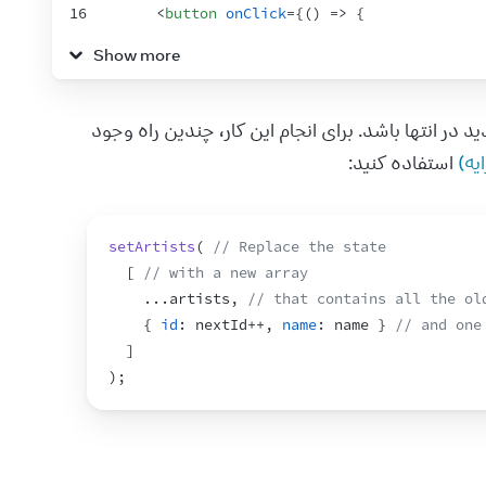
16
<
button
onClick
=
{
(
)
=>
{
17
artists
.
push
(
{
Show more
18
id
:
nextId
++
,
19
name
:
name
,
20
}
)
;
 یک آیتم جدید در انتها باشد. برای انجام این کار، چندین راه وجود 
21
}
}
>
Add
</
button
>
 استفاده کنید:
22
<
ul
>
23
{
artists
.
map
(
artist
=>
(
24
<
li
key
=
{
artist
.
id
}
>
{
artist
.
name
}
<
setArtists
(
// Replace the state
25
)
)
}
[
// with a new array
26
</
ul
>
...
artists
,
// that contains all the ol
27
</
>
{
id
:
nextId
++
,
name
:
name
}
// and one
28
)
;
]
29
}
)
;
30