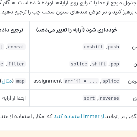
رهیز کنید و در عوض متدهای ستون سمت چپ را ترجیح دهید.
خودداری شود (آرایه را تغییر می‌دهد)
ترجیح داده
دن
,
,
r]
concat
unshift
push
ن
,
,
,
ce
filter
splice
shift
pop
ردن
,
assignment
(
مثال
)
map
arr[i] = ...
splice
ی
,
ابتدا از آرایه
sort
reverse
از Immer استفاده کنید
 که امکان استفاده از متدها