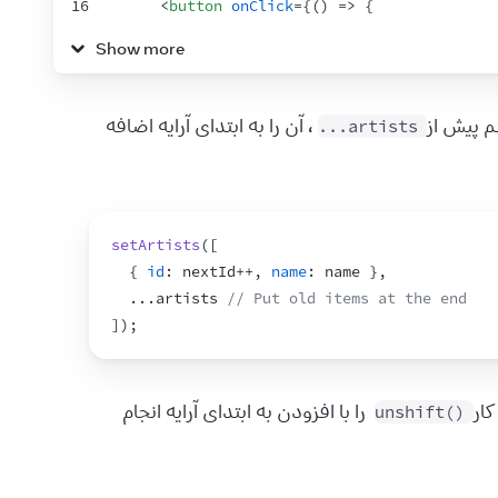
16
<
button
onClick
=
{
(
)
=>
{
17
setArtists
(
[
Show more
18
...
artists
,
19
{
id
:
nextId
++
,
name
:
name
}
20
]
)
;
، آن را به ابتدای آرایه اضافه 
...artists
21
}
}
>
Add
</
button
>
22
<
ul
>
23
{
artists
.
map
(
artist
=>
(
24
<
li
key
=
{
artist
.
id
}
>
{
artist
.
name
}
<
setArtists
(
[
25
)
)
}
{
id
:
nextId
++
,
name
:
name
}
,
26
</
ul
>
...
artists
// Put old items at the end
27
</
>
]
)
;
28
)
;
29
}
30
کار 
 را با افزودن به ابتدای آرایه انجام 
unshift()